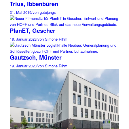
Trius, Ibbenbüren
31. Mai 2019
/
von gutejungs
PlanET, Gescher
18. Januar 2023
/
von Simone Rihm
Gautzsch, Münster
19. Januar 2023
/
von Simone Rihm